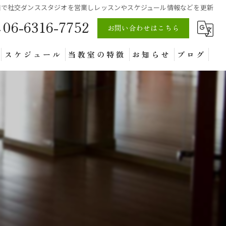
田で社交ダンススタジオを営業しレッスンやスケジュール情報などを更新
06-6316-7752
お問い合わせはこちら
スケジュール
当教室の特徴
お知らせ
ブログ
個人レッスン
グループレッスン
大人
体験
練習場